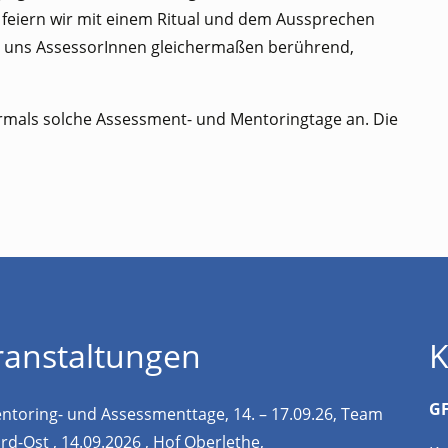
 feiern wir mit einem Ritual und dem Aussprechen
e uns AssessorInnen gleichermaßen berührend,
hrmals solche Assessment- und Mentoringtage an. Die
ranstaltungen
K
GF
ntoring- und Assessmenttage, 14. – 17.09.26, Team
rd-Ost , 14.09.2026 , Hof Oberlethe,