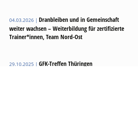
Dranbleiben und in Gemeinschaft
04.03.2026 |
weiter wachsen – Weiterbildung für zertifizierte
Trainer*innen, Team Nord-Ost
GFK-Treffen Thüringen
29.10.2025 |
27.07.-01.08.26
20. Trainer*innen-und-
04.06.2025 |
Multiplikator*innen-Treffen in Niederkaufungen,
22-26.10.25